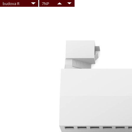
budova R
7NP