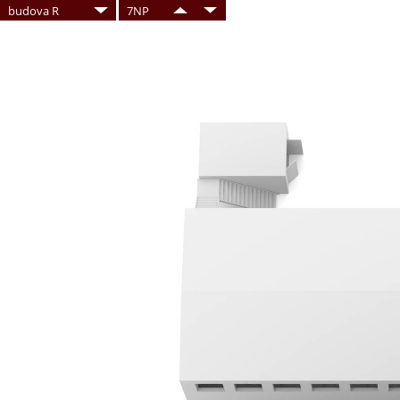
budova R
7NP