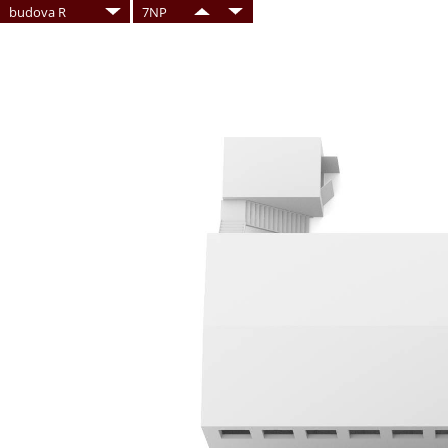
budova R
7NP