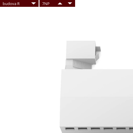
budova R
7NP