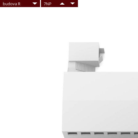
budova R
7NP