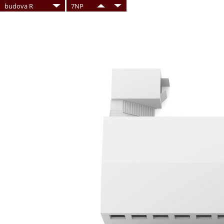
budova R
7NP