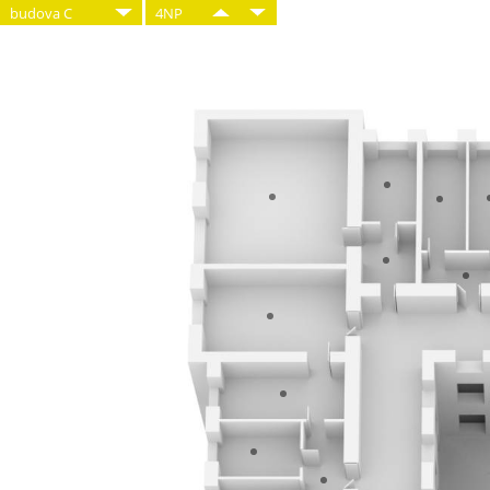
budova C
4NP