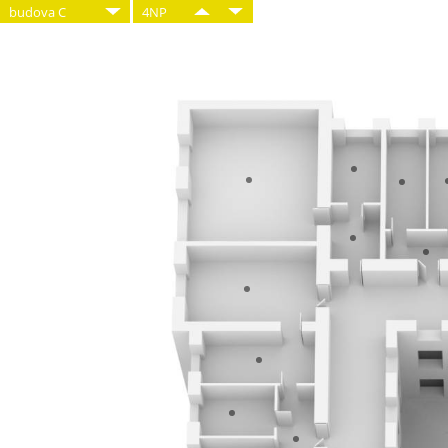
budova C
4NP