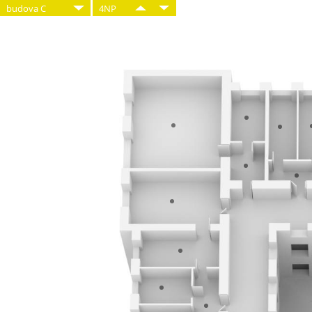
budova C
4NP