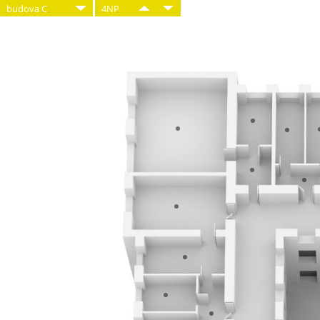
budova C
4NP