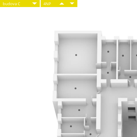
budova C
4NP