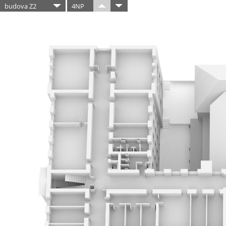
budova Z2
4NP