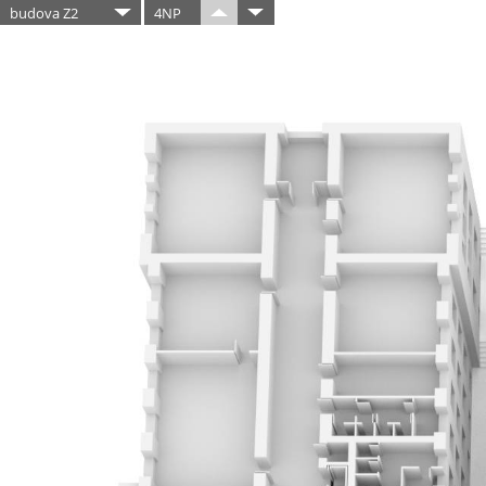
budova Z2
4NP