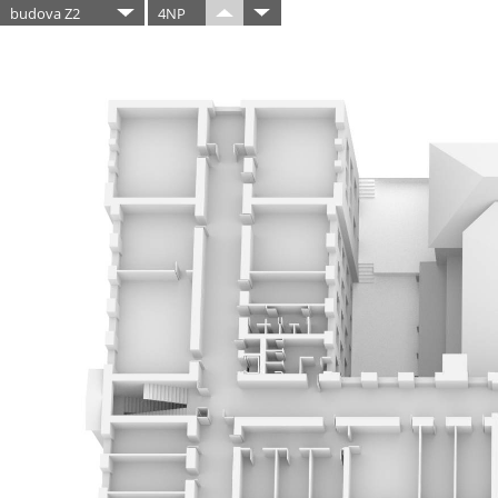
budova Z2
4NP