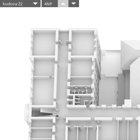
budova Z2
4NP