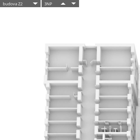
budova Z2
3NP