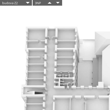
budova Z2
3NP