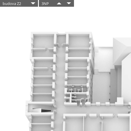
budova Z2
3NP