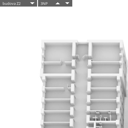
budova Z2
3NP