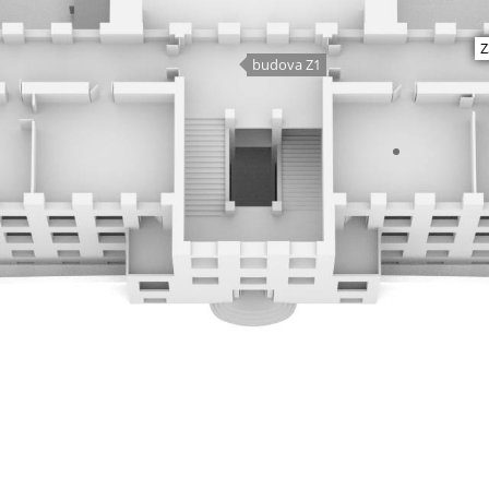
Z
budova Z1