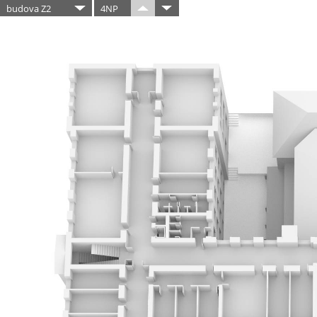
budova Z2
4NP