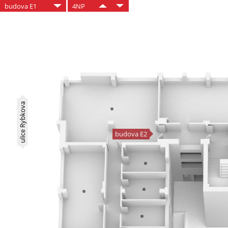
budova E1
4NP
ulice Rybkova
budova E2