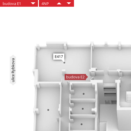
budova E1
4NP
E417
ulice Rybkova
budova E2