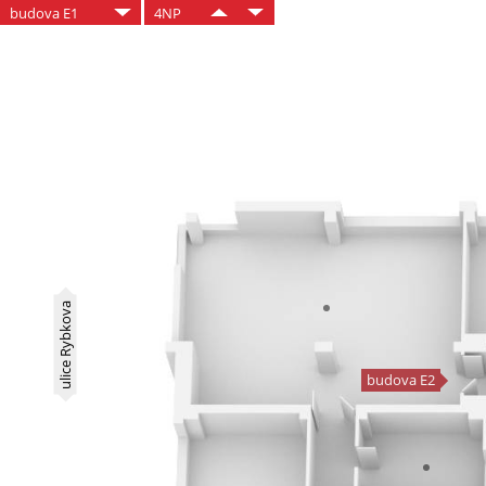
budova E1
4NP
ulice Rybkova
budova E2