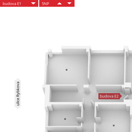
budova E1
5NP
ulice Rybkova
budova E2