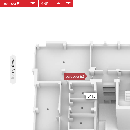
budova E1
4NP
ulice Rybkova
budova E2
E415