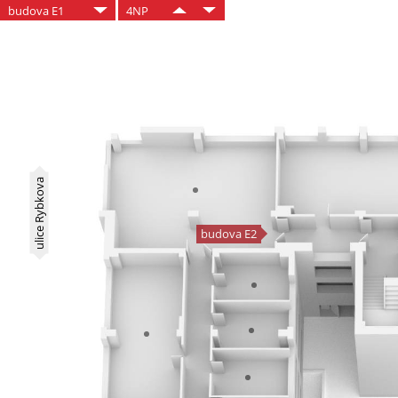
budova E1
4NP
ulice Rybkova
budova E2