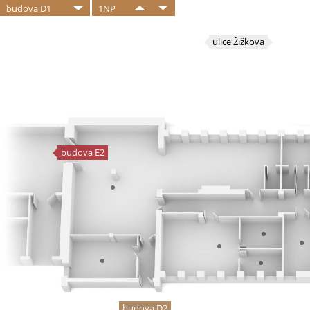
budova D1
1NP
ulice Žižkova
budova E2
budova D2