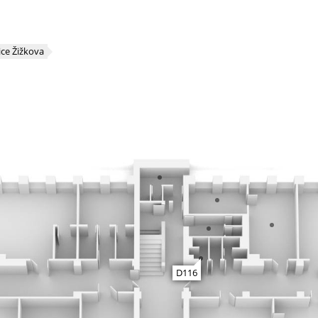
ice Žižkova
D116