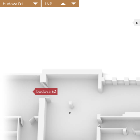
budova D1
1NP
ul
budova E2