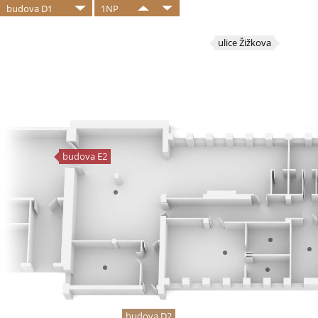
budova D1
1NP
ulice Žižkova
budova E2
budova D2