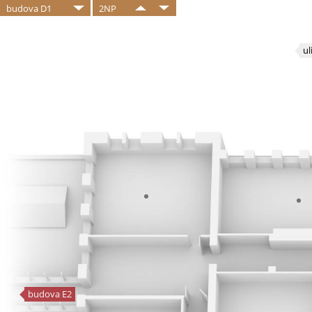
budova D1
2NP
ul
budova E2