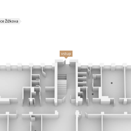
ice Žižkova
vstup