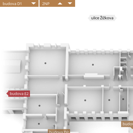
budova D1
2NP
ulice Žižkova
budova E2
budo
budova D2