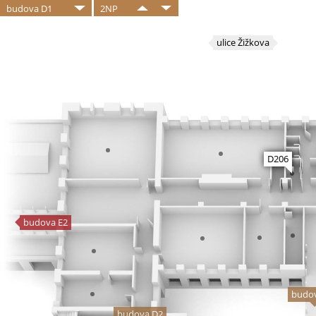
budova D1
2NP
ulice Žižkova
D206
budova E2
budo
budova D2