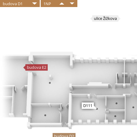
budova D1
1NP
ulice Žižkova
budova E2
D111
budova D2