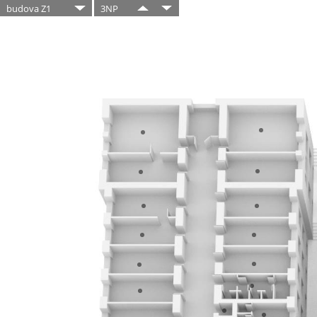
budova Z1
3NP