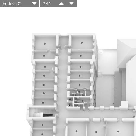
budova Z1
3NP