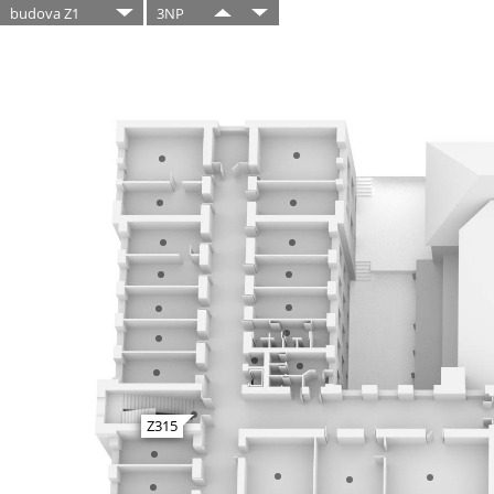
budova Z1
3NP
Z315