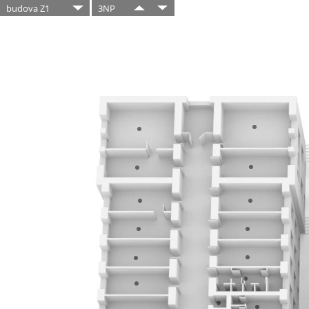
budova Z1
3NP