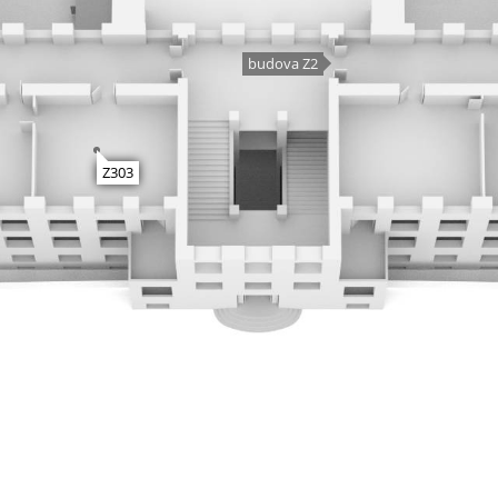
budova Z2
Z303