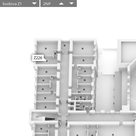
budova Z1
2NP
Z226