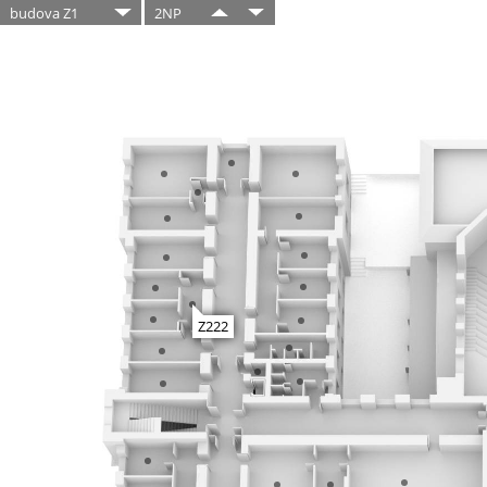
budova Z1
2NP
Z222