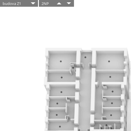
budova Z1
2NP