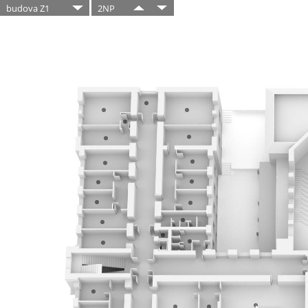
budova Z1
2NP