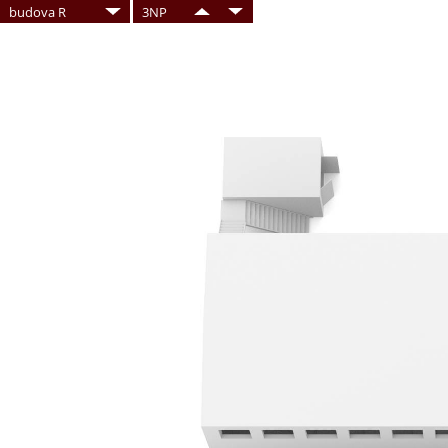
budova R
3NP