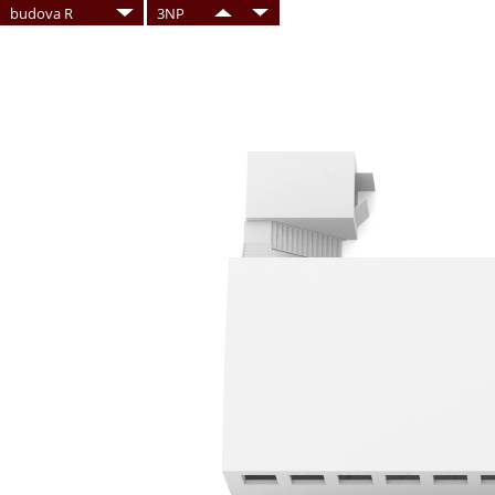
budova R
3NP