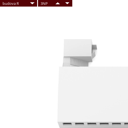
budova R
3NP