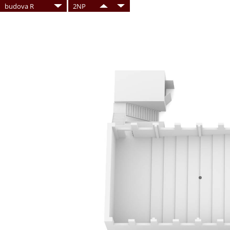
budova R
2NP