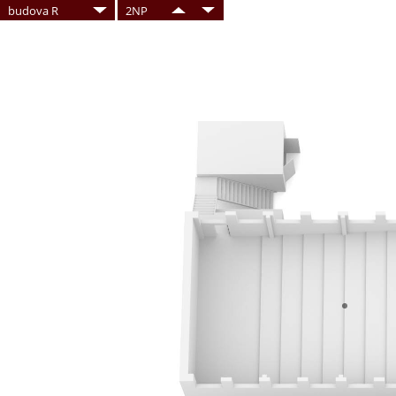
budova R
2NP