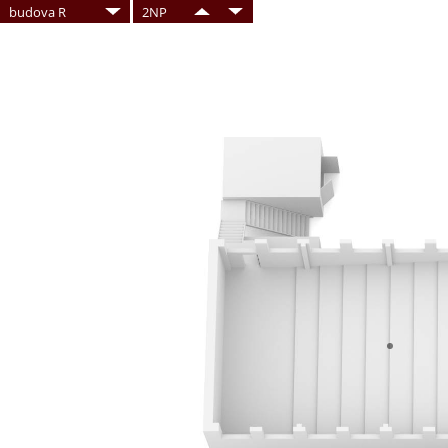
budova R
2NP