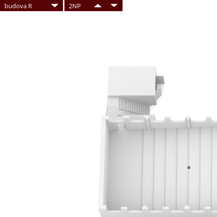
budova R
2NP