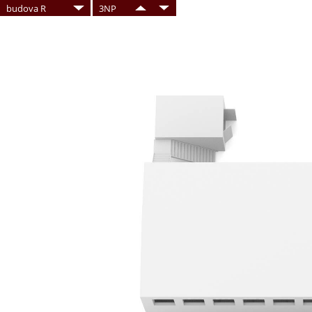
budova R
3NP