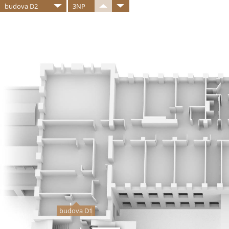
budova D2
3NP
budova D1